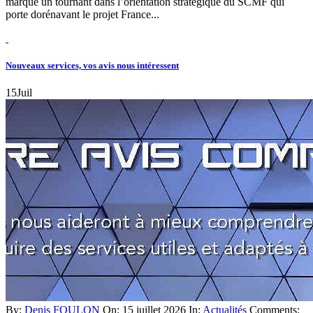
marque un tournant dans l’orientation stratégique du SCMF qui
porte dorénavant le projet France...
Nouveaux services, vos avis nous intéressent
15
Juil
By:
Denis FOULON
On:
15 juillet 2026
In:
Actualités
Comments: